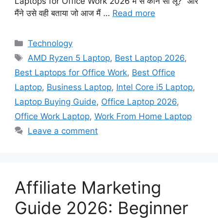
Laptops for Office Work 2026 में से कौन सा लूँ?” और
मैंने उसे वही बताया जो आज मैं …
Read more
Technology
AMD Ryzen 5 Laptop
,
Best Laptop 2026
,
Best Laptops for Office Work
,
Best Office
Laptop
,
Business Laptop
,
Intel Core i5 Laptop
,
Laptop Buying Guide
,
Office Laptop 2026
,
Office Work Laptop
,
Work From Home Laptop
Leave a comment
Affiliate Marketing
Guide 2026: Beginner