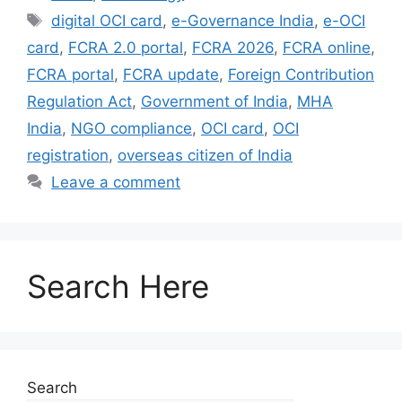
digital OCI card
,
e-Governance India
,
e-OCI
card
,
FCRA 2.0 portal
,
FCRA 2026
,
FCRA online
,
FCRA portal
,
FCRA update
,
Foreign Contribution
Regulation Act
,
Government of India
,
MHA
India
,
NGO compliance
,
OCI card
,
OCI
registration
,
overseas citizen of India
Leave a comment
Search Here
Search