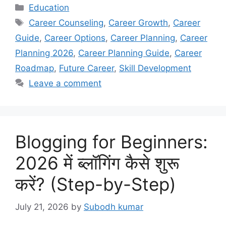
Education
Career Counseling
,
Career Growth
,
Career
Guide
,
Career Options
,
Career Planning
,
Career
Planning 2026
,
Career Planning Guide
,
Career
Roadmap
,
Future Career
,
Skill Development
Leave a comment
Blogging for Beginners:
2026 में ब्लॉगिंग कैसे शुरू
करें? (Step-by-Step)
July 21, 2026
by
Subodh kumar