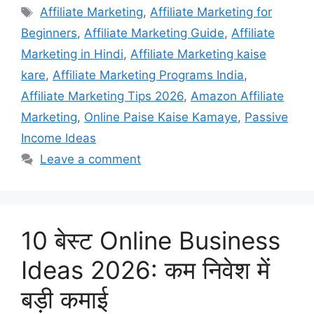
Affiliate Marketing
,
Affiliate Marketing for
Beginners
,
Affiliate Marketing Guide
,
Affiliate
Marketing in Hindi
,
Affiliate Marketing kaise
kare
,
Affiliate Marketing Programs India
,
Affiliate Marketing Tips 2026
,
Amazon Affiliate
Marketing
,
Online Paise Kaise Kamaye
,
Passive
Income Ideas
Leave a comment
10 बेस्ट Online Business
Ideas 2026: कम निवेश में
बड़ी कमाई